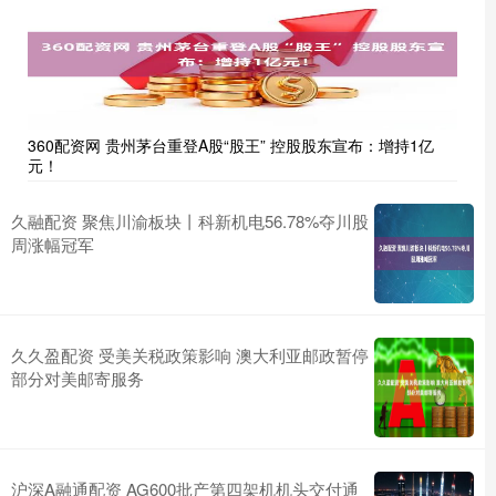
360配资网 贵州茅台重登A股“股王” 控股股东宣布：增持1亿
元！
久融配资 聚焦川渝板块丨科新机电56.78%夺川股
周涨幅冠军
久久盈配资 受美关税政策影响 澳大利亚邮政暂停
部分对美邮寄服务
沪深A融通配资 AG600批产第四架机机头交付通