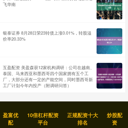
飞华南
银泰证券 8月28日荣23转债上涨0.01%，转股溢
价率20.33%
互盈配资 美盈森获12家机构调研：公司在越南、
泰国、马来西亚和墨西哥四个国家拥有五个工
厂，大部分还有一定的产能空间，同时墨西哥新
工厂计划今年内投产（附调研问答）
盈富优
10倍杠杆配资
正规配资十大
炒股配
配
平台
排名
资