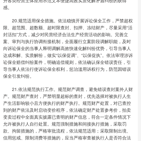
升各类经营主体应用示范文本便捷高效实质化解矛盾纠纷的获得
感。
20.规范适用保全措施。依法稳慎开展诉讼保全工作，严禁超权
限、超范围、超数额、超时限查封、扣押、冻结财产，尽量采用“活
封活扣”方式，减少对民营经济合法生产经营活动的影响。完善立
案、审判与执行协调衔接机制，全面履行立案阶段调解职能，及时
向诉讼保全的当事人释明调解高效快速化解纠纷优势，引导当事人
达成和解、实质解纷，做实“以保促调”、“以保促执”。依法审理涉诉
讼保全赔偿纠纷案件，明确追偿规则，依法确认保全错误责任，引
导当事人依法行使诉讼保全权利，惩治滥用诉权行为，防范因错误
保全引发纠纷。
21.依法规范执行工作。规范财产调查，避免错误查封案外人财
产。规范财产查封，严禁明显超标的查封，优先选择对被执行人生
产生活影响较小且方便执行的财产执行。规范财产处置，对已查控
到的财产依法及时启动变价程序，依法确定财产处置参考价，拍卖
变卖过程中全面真实披露已查明的财产信息，符合一定条件情况下
允许被执行人自行处置。规范强制措施和间接执行措施，采取罚
款、拘留措施的，严格审批流程，依法规范适用；采取限制出境、
信用惩戒、限制消费等措施的，应当严格审查被执行人是否符合法