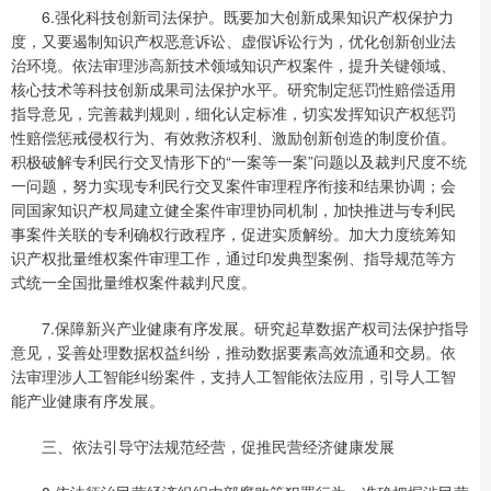
6.强化科技创新司法保护。既要加大创新成果知识产权保护力
度，又要遏制知识产权恶意诉讼、虚假诉讼行为，优化创新创业法
治环境。依法审理涉高新技术领域知识产权案件，提升关键领域、
核心技术等科技创新成果司法保护水平。研究制定惩罚性赔偿适用
指导意见，完善裁判规则，细化认定标准，切实发挥知识产权惩罚
性赔偿惩戒侵权行为、有效救济权利、激励创新创造的制度价值。
积极破解专利民行交叉情形下的“一案等一案”问题以及裁判尺度不统
一问题，努力实现专利民行交叉案件审理程序衔接和结果协调；会
同国家知识产权局建立健全案件审理协同机制，加快推进与专利民
事案件关联的专利确权行政程序，促进实质解纷。加大力度统筹知
识产权批量维权案件审理工作，通过印发典型案例、指导规范等方
式统一全国批量维权案件裁判尺度。
7.保障新兴产业健康有序发展。研究起草数据产权司法保护指导
意见，妥善处理数据权益纠纷，推动数据要素高效流通和交易。依
法审理涉人工智能纠纷案件，支持人工智能依法应用，引导人工智
能产业健康有序发展。
三、依法引导守法规范经营，促推民营经济健康发展