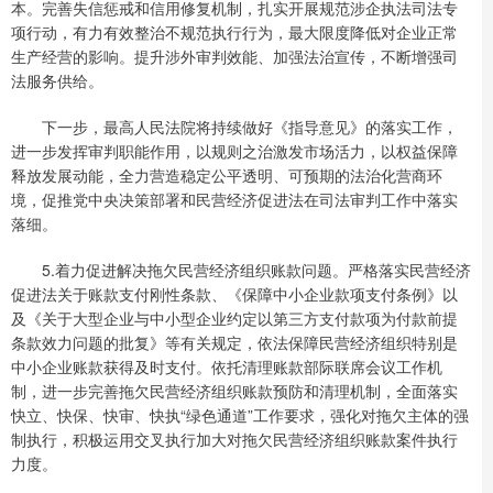
本。完善失信惩戒和信用修复机制，扎实开展规范涉企执法司法专
项行动，有力有效整治不规范执行行为，最大限度降低对企业正常
生产经营的影响。提升涉外审判效能、加强法治宣传，不断增强司
法服务供给。
下一步，最高人民法院将持续做好《指导意见》的落实工作，
进一步发挥审判职能作用，以规则之治激发市场活力，以权益保障
释放发展动能，全力营造稳定公平透明、可预期的法治化营商环
境，促推党中央决策部署和民营经济促进法在司法审判工作中落实
落细。
5.着力促进解决拖欠民营经济组织账款问题。严格落实民营经济
促进法关于账款支付刚性条款、《保障中小企业款项支付条例》以
及《关于大型企业与中小型企业约定以第三方支付款项为付款前提
条款效力问题的批复》等有关规定，依法保障民营经济组织特别是
中小企业账款获得及时支付。依托清理账款部际联席会议工作机
制，进一步完善拖欠民营经济组织账款预防和清理机制，全面落实
快立、快保、快审、快执“绿色通道”工作要求，强化对拖欠主体的强
制执行，积极运用交叉执行加大对拖欠民营经济组织账款案件执行
力度。