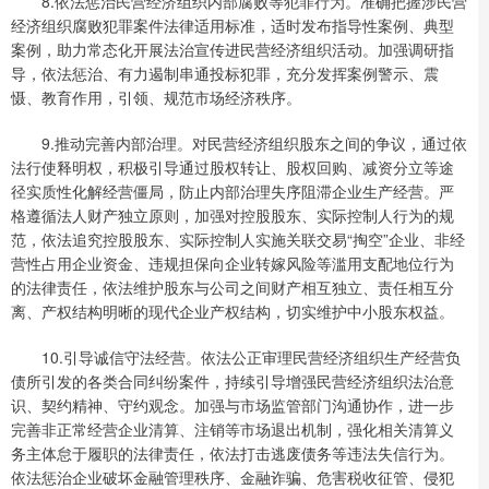
8.依法惩治民营经济组织内部腐败等犯罪行为。准确把握涉民营
经济组织腐败犯罪案件法律适用标准，适时发布指导性案例、典型
案例，助力常态化开展法治宣传进民营经济组织活动。加强调研指
导，依法惩治、有力遏制串通投标犯罪，充分发挥案例警示、震
慑、教育作用，引领、规范市场经济秩序。
9.推动完善内部治理。对民营经济组织股东之间的争议，通过依
法行使释明权，积极引导通过股权转让、股权回购、减资分立等途
径实质性化解经营僵局，防止内部治理失序阻滞企业生产经营。严
格遵循法人财产独立原则，加强对控股股东、实际控制人行为的规
范，依法追究控股股东、实际控制人实施关联交易“掏空”企业、非经
营性占用企业资金、违规担保向企业转嫁风险等滥用支配地位行为
的法律责任，依法维护股东与公司之间财产相互独立、责任相互分
离、产权结构明晰的现代企业产权结构，切实维护中小股东权益。
10.引导诚信守法经营。依法公正审理民营经济组织生产经营负
债所引发的各类合同纠纷案件，持续引导增强民营经济组织法治意
识、契约精神、守约观念。加强与市场监管部门沟通协作，进一步
完善非正常经营企业清算、注销等市场退出机制，强化相关清算义
务主体怠于履职的法律责任，依法打击逃废债务等违法失信行为。
依法惩治企业破坏金融管理秩序、金融诈骗、危害税收征管、侵犯