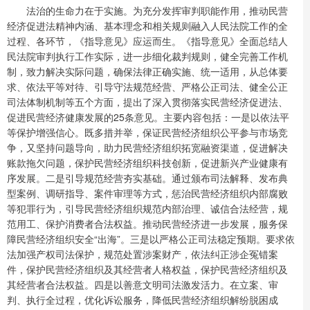
法治的生命力在于实施。为充分发挥审判职能作用，推动民营
经济促进法精神内涵、基本理念和相关规则融入人民法院工作的全
过程、各环节，《指导意见》应运而生。《指导意见》全面总结人
民法院审判执行工作实际，进一步细化裁判规则，健全完善工作机
制，致力解决实际问题，确保法律正确实施、统一适用，从总体要
求、依法平等对待、引导守法规范经营、严格公正司法、健全公正
司法体制机制等五个方面，提出了深入贯彻落实民营经济促进法、
促进民营经济健康发展的25条意见。主要内容包括：一是以依法平
等保护增强信心。既多措并举，保证民营经济组织公平参与市场竞
争，又坚持问题导向，助力民营经济组织拓宽融资渠道，促进解决
账款拖欠问题，保护民营经济组织科技创新，促进新兴产业健康有
序发展。二是引导规范经营夯实基础。通过颁布司法解释、发布典
型案例、调研指导、案件审理等方式，惩治民营经济组织内部腐败
等犯罪行为，引导民营经济组织规范内部治理、诚信合法经营，规
范用工、保护消费者合法权益。推动民营经济进一步发展，服务保
障民营经济组织安全“出海”。三是以严格公正司法稳定预期。要求依
法加强产权司法保护，规范处置涉案财产，依法纠正涉企冤错案
件，保护民营经济组织及其经营者人格权益，保护民营经济组织及
其经营者合法权益。四是以善意文明司法激发活力。在立案、审
判、执行全过程，优化诉讼服务，降低民营经济组织解纷脱困成