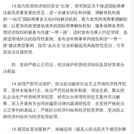
13.助力民营经济组织安全“出海”。研究制定关于推进国际商事
法庭高质量发展的意见，进一步健全诉讼和仲裁、调解有机衔接
的“一站式”国际商事多元化纠纷解决机制，着力发挥跨境商事调解职
能，以更加高效便捷低成本的国际商事解纷机制，服务保障各类民
营经济组织积极参与共建“一带一路”。适时发布当事人约定管辖、选
择适用域外法的指导性案例。发布涉外商事审判报告和涉“一带一
路”建设典型案例，指导“走出去”企业积极提高风险防范意识，引导
其依法合规经营。
四、坚持严格公正司法，依法保护民营经济组织及其经营者合
法权益
14.加强产权司法保护。依法惩治破坏社会主义市场经济秩序犯
罪，坚持全链条打击，依法严厉惩处敲诈勒索、强迫交易、聚众扰
乱企业生产经营秩序等犯罪。研究出台审理民刑交叉案件司法解
释，深入开展有关合同诈骗罪法律问题调研指导，在坚持严格依法
公正审判的基础上，严格区分经济纠纷和经济犯罪界限，坚决防止
将经济纠纷作为经济犯罪处理。
15.规范处置涉案财产。准确适用《最高人民法院关于规范刑事