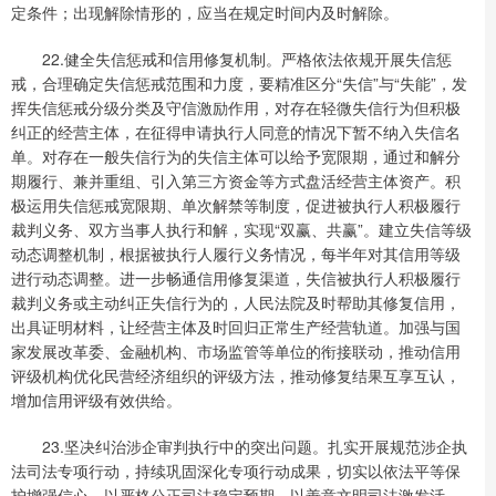
定条件；出现解除情形的，应当在规定时间内及时解除。
22.健全失信惩戒和信用修复机制。严格依法依规开展失信惩
戒，合理确定失信惩戒范围和力度，要精准区分“失信”与“失能”，发
挥失信惩戒分级分类及守信激励作用，对存在轻微失信行为但积极
纠正的经营主体，在征得申请执行人同意的情况下暂不纳入失信名
单。对存在一般失信行为的失信主体可以给予宽限期，通过和解分
期履行、兼并重组、引入第三方资金等方式盘活经营主体资产。积
极运用失信惩戒宽限期、单次解禁等制度，促进被执行人积极履行
裁判义务、双方当事人执行和解，实现“双赢、共赢”。建立失信等级
动态调整机制，根据被执行人履行义务情况，每半年对其信用等级
进行动态调整。进一步畅通信用修复渠道，失信被执行人积极履行
裁判义务或主动纠正失信行为的，人民法院及时帮助其修复信用，
出具证明材料，让经营主体及时回归正常生产经营轨道。加强与国
家发展改革委、金融机构、市场监管等单位的衔接联动，推动信用
评级机构优化民营经济组织的评级方法，推动修复结果互享互认，
增加信用评级有效供给。
23.坚决纠治涉企审判执行中的突出问题。扎实开展规范涉企执
法司法专项行动，持续巩固深化专项行动成果，切实以依法平等保
护增强信心、以严格公正司法稳定预期，以善意文明司法激发活