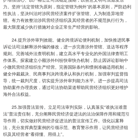
力。坚持“法定管辖为原则，指定管辖为例外”的基本原则，严防趋利
性执法，坚决纠治对涉民营经济案件扩张管辖、人为制造异地管
辖。有力有效整治涉民营经济组织及其经营者的不规范执行行为，
最大限度减少执行措施对企业正常生产经营的影响。
24.提升涉外审判效能。健全跨境诉讼便利机制，加快推进民事
诉讼法司法解释涉外编的修改，进一步完善涉外管辖、送达等程序
规则。完善域外法查明机制，建立高水平专业化的外国法律查明工
作体系。探索建立小额涉外纠纷快审快办机制，防止因诉讼影响中
小微民营经济组织生产经营。完善国际条约和惯例准确适用机制，
健全仲裁裁决、民商事判决跨境承认和执行机制，加强审判监督指
导，统一裁判尺度，切实提升涉外审判能力水平。进一步提高司法
协助案件办理质效，通过司法协助渠道帮助民营经济组织更好维护
海外合法权益。
25.加强普法宣传。立足司法审判实际，认真落实“谁执法谁普
法”普法责任制，充分阐释民营经济促进法的法治保障作用和规范引
导作用，切实做好民营经济促进法的普法宣传工作。强化以案释
法，充分发挥典型案例的引领示范、教育警示作用，让民营经济组
织及其经营者“看得懂、用得上”。