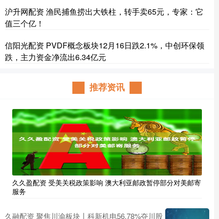
沪升网配资 渔民捕鱼捞出大铁柱，转手卖65元，专家：它
值三个亿！
信阳光配资 PVDF概念板块12月16日跌2.1%，中创环保领
跌，主力资金净流出6.34亿元
推荐资讯
久久盈配资 受美关税政策影响 澳大利亚邮政暂停部分对美邮寄
服务
久融配资 聚焦川渝板块丨科新机电56.78%夺川股