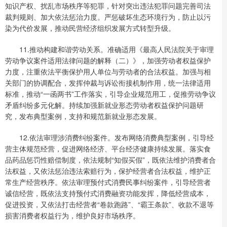
知识产权、扰乱市场秩序等犯罪，针对突出违法犯罪问题完善司法
裁判规则、加大依法惩治力度。严惩破坏生态环境行为，防止以污
染为代价发展，推动民营经济组织发展方式转型升级。
11.推动构建和谐劳动关系。准确适用《最高人民法院关于审理
劳动争议案件适用法律问题的解释（二）》，加强劳动者权益保护
力度，注重依法平衡保护用人单位与劳动者的合法权益。加强与相
关部门的协调配合，发挥仲裁与诉讼衔接机制作用，统一法律适用
标准，推动“一函两书”工作落实，引导企业规范用工，促推劳动争议
矛盾纠纷多元化解。持续加强新就业形态劳动者权益保护问题研
究，发布典型案例，支持和规范新就业形态发展。
12.依法审理涉消费纠纷案件。发布网络消费典型案例，引导经
营主体规范经营，促进网络经济、平台经济健康持续发展。落实食
品药品惩罚性赔偿制度，依法规制“知假买假”，既依法维护消费者合
法权益，又依法惩治违法索赔行为，保护经营者合法权益，维护正
常生产经营秩序。依法审理预付式消费民事纠纷案件，引导经营者
诚信经营，既依法支持预付式消费融资功能发挥，降低经营成本，
促进投资，又依法打击经营者“卷款跑路”、“霸王条款”、收款不退等
损害消费者权益行为，维护良好市场秩序。