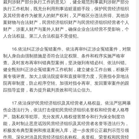
裁判涉财产部分执行工作的意见》，健全规范刑事裁判涉财产部分
执行工作机制，既充分利用刑事追赃退赔手段，保护民营经济组织
及其经营者作为被害人的财产权利，又严格区分违法所得、其他涉
案财物与合法财产，民营经济组织财产与民营经济组织经营者个人
财产，涉案人财产与案外人财产，确保企业合法经营不受影响，个
人合法权益、第三人合法权益不受侵犯。
16.依法纠正涉企冤错案件。依法再审纠正涉企冤错案件，对限
制人身自由强制措施是否符合法定权限、条件和程序实施严格审
查。及时发布再审纠错典型案例，坚决做到有错必纠、依法纠错。
健全甄别纠正涉企冤错案件工作机制，建立健全工作台账，积极开
展专项评查。加大上级法院提审和直接审理力度，完善指令异地法
院再审制度，防止程序空转。加强对指令再审、发回重审案件的跟
踪指导监督，着力提升裁判质效和司法公信力。
17.依法保护民营经济组织及其经营者人格权益。依法严惩网暴
伤企违法行为，依法打击侵犯民营经济组织名誉权和经营者人格尊
严、隐私权等犯罪。充分发挥人格权侵害禁令和行为保全制度功
能，及时制止恶意诋毁民营经济组织及其经营者名誉等违法行为，
积极发布典型案例和推送案例入库，进一步发挥公正裁判示范引领
作用。深化对涉及民营经济组织名称权、名誉权、荣誉权和民营经