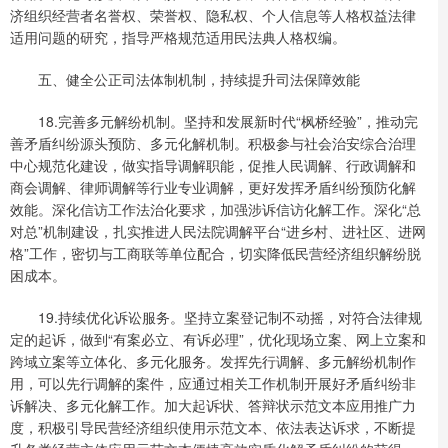
济组织经营者名誉权、荣誉权、隐私权、个人信息等人格权益法律
适用问题的研究，指导严格规范适用民法典人格权编。
五、健全公正司法体制机制，持续提升司法保障效能
18.完善多元解纷机制。坚持和发展新时代“枫桥经验”，推动完
善矛盾纠纷源头预防、多元化解机制。积极参与社会治安综合治理
中心规范化建设，做实指导调解职能，促推人民调解、行政调解和
商会调解、律师调解等行业专业调解，更好发挥矛盾纠纷预防化解
效能。深化信访工作法治化要求，加强涉诉信访化解工作。深化“总
对总”机制建设，扎实推进人民法院调解平台“进乡村、进社区、进网
格”工作，密切与工商联等单位配合，切实降低民营经济组织解纷脱
困成本。
19.持续优化诉讼服务。坚持立案登记制不动摇，对符合法律规
定的起诉，做到“有案必立、有诉必理”，优化现场立案、网上立案和
跨域立案等立体化、多元化服务。发挥先行调解、多元解纷机制作
用，可以先行调解的案件，应通过相关工作机制开展好矛盾纠纷非
诉解决、多元化解工作。加大起诉状、答辩状示范文本应用推广力
度，积极引导民营经济组织使用示范文本、依法表达诉求，不断提