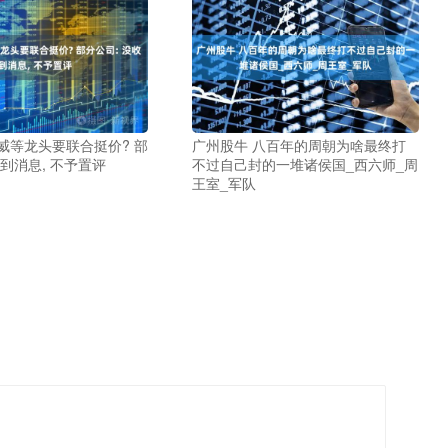
威等龙头要联合挺价? 部
广州股牛 八百年的周朝为啥最终打
收到消息, 不予置评
不过自己封的一堆诸侯国_西六师_周
王室_军队