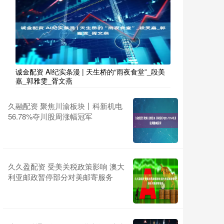
诚金配资 AI纪实条漫 | 天生桥的“雨夜食堂”_段美
嘉_郭雅雯_胥文燕
久融配资 聚焦川渝板块丨科新机电
56.78%夺川股周涨幅冠军
久久盈配资 受美关税政策影响 澳大
利亚邮政暂停部分对美邮寄服务