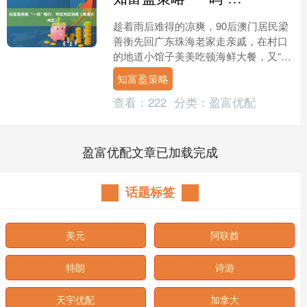
趁着雨后难得的凉爽，90后澳门居民梁
善衡先回广东珠海老家走亲戚，在村口
的地道小馆子美美吃顿海鲜大餐，又“指
尖”打车，穿过深中通道到深圳会朋友，
知富盈策略
夜晚才回到家。 “....
查看：
222
分类：
盈富优配
盈富优配文章已加载完成
话题标签
美元
阿联酋
特朗
诗游
天宇优配
加拿大