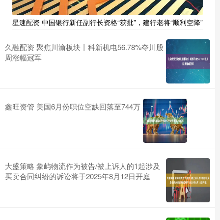
星速配资 中国银行新任副行长资格“获批”，建行老将“顺利空降”
久融配资 聚焦川渝板块丨科新机电56.78%夺川股
周涨幅冠军
鑫旺资管 美国6月份职位空缺回落至744万
大盛策略 象屿物流作为被告/被上诉人的1起涉及
买卖合同纠纷的诉讼将于2025年8月12日开庭