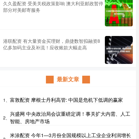
久久盈配资 受美关税政策影响 澳大利亚邮政暂停
部分对美邮寄服务
港联配资 有大量资金买理财，鼎捷数智拟融资8
亿多加码主业及补流！应收账款大幅走高
最新文章
富敦配资 摩根士丹利高管: 中国是危机下低调的赢家
1、
兴盛网 中央政治局会议重磅定调！事关扩大内需、人工
2、
智能、房地产市场
米涂配资 今年1—3月份全国规模以上工业企业利润增长