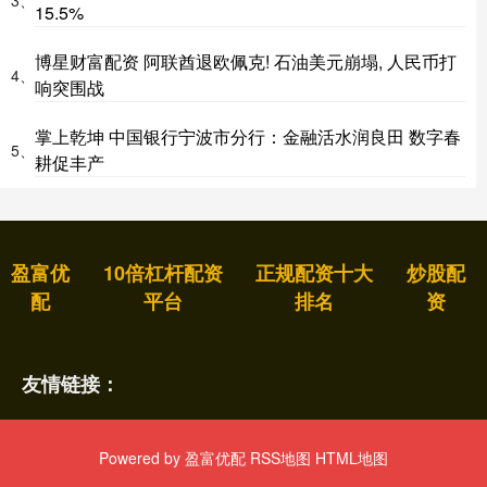
3、
15.5%
博星财富配资 阿联酋退欧佩克! 石油美元崩塌, 人民币打
4、
响突围战
掌上乾坤 中国银行宁波市分行：金融活水润良田 数字春
5、
耕促丰产
盈富优
10倍杠杆配资
正规配资十大
炒股配
配
平台
排名
资
友情链接：
Powered by
盈富优配
RSS地图
HTML地图