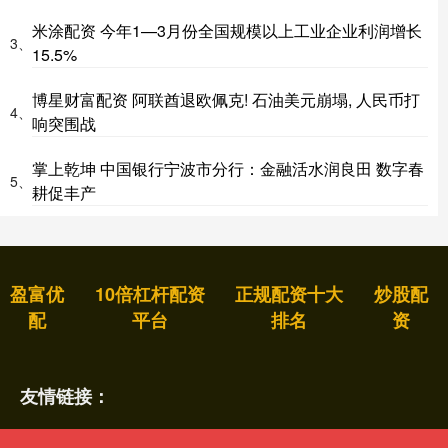
米涂配资 今年1—3月份全国规模以上工业企业利润增长
3、
15.5%
博星财富配资 阿联酋退欧佩克! 石油美元崩塌, 人民币打
4、
响突围战
掌上乾坤 中国银行宁波市分行：金融活水润良田 数字春
5、
耕促丰产
盈富优
10倍杠杆配资
正规配资十大
炒股配
配
平台
排名
资
友情链接：