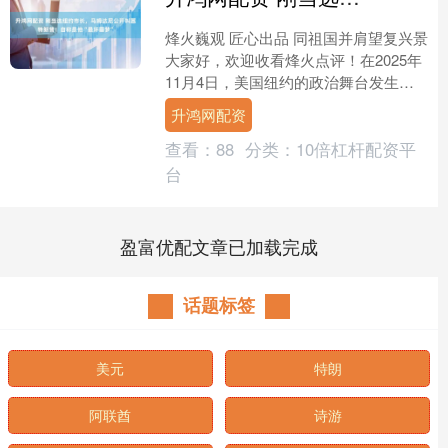
烽火巍观 匠心出品 同祖国并肩望复兴景
大家好，欢迎收看烽火点评！在2025年
11月4日，美国纽约的政治舞台发生了
剧变。一位34岁的印度裔乌干达人一举
升鸿网配资
登上了全美....
查看：
88
分类：
10倍杠杆配资平
台
盈富优配文章已加载完成
话题标签
美元
特朗
阿联酋
诗游