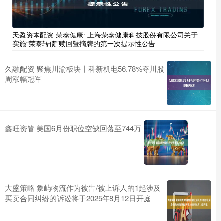
天盈资本配资 荣泰健康: 上海荣泰健康科技股份有限公司关于
实施“荣泰转债”赎回暨摘牌的第一次提示性公告
久融配资 聚焦川渝板块丨科新机电56.78%夺川股
周涨幅冠军
鑫旺资管 美国6月份职位空缺回落至744万
大盛策略 象屿物流作为被告/被上诉人的1起涉及
买卖合同纠纷的诉讼将于2025年8月12日开庭