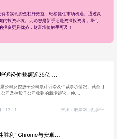
投资者实现资金杠杆效益，轻松抓住市场机遇。通过灵
健的投资环境。无论您是新手还是资深投资者，我们
的投资更具优势，财富增值触手可及！
融汇策略 *ST金科及子公司新增诉讼仲裁额近35亿 公司上半年亏75亿 因业绩预告偏差大收监管函
56）披露公司及控股子公司累计诉讼及仲裁事项情况。截至目
司及控股子公司收到的新增诉讼、仲....
：12-11
来源：股票网上配资平
台
融汇策略 谷歌垄断案获“阶段性胜利” Chrome与安卓暂避拆分 Alphabet盘后涨近7%