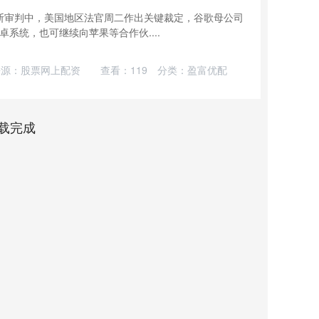
断审判中，美国地区法官周二作出关键裁定，谷歌母公司
与安卓系统，也可继续向苹果等合作伙....
来源：股票网上配资
查看：
119
分类：
盈富优配
载完成