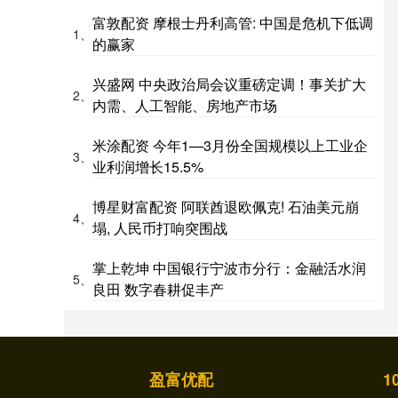
富敦配资 摩根士丹利高管: 中国是危机下低调
1、
的赢家
兴盛网 中央政治局会议重磅定调！事关扩大
2、
内需、人工智能、房地产市场
米涂配资 今年1—3月份全国规模以上工业企
3、
业利润增长15.5%
博星财富配资 阿联酋退欧佩克! 石油美元崩
4、
塌, 人民币打响突围战
掌上乾坤 中国银行宁波市分行：金融活水润
5、
良田 数字春耕促丰产
盈富优配
1