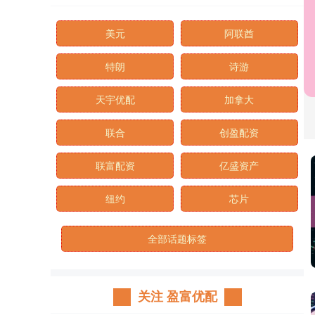
美元
阿联酋
特朗
诗游
天宇优配
加拿大
联合
创盈配资
联富配资
亿盛资产
纽约
芯片
全部话题标签
关注 盈富优配