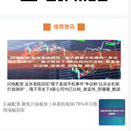
推荐资讯
闪电配资 反诈老陈回应“嘎子真假手机事件”争议称“以后会长期
打假测评”，嘎子哥名下4家公司均已注销_谢孟伟_郭珊珊_酷派
久融配资 聚焦川渝板块丨科新机电56.78%夺川股
周涨幅冠军