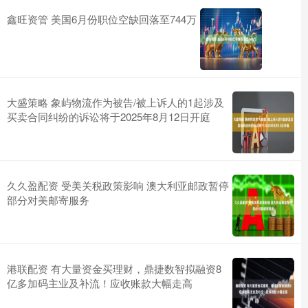
鑫旺资管 美国6月份职位空缺回落至744万
大盛策略 象屿物流作为被告/被上诉人的1起涉及
买卖合同纠纷的诉讼将于2025年8月12日开庭
久久盈配资 受美关税政策影响 澳大利亚邮政暂停
部分对美邮寄服务
港联配资 有大量资金买理财，鼎捷数智拟融资8
亿多加码主业及补流！应收账款大幅走高