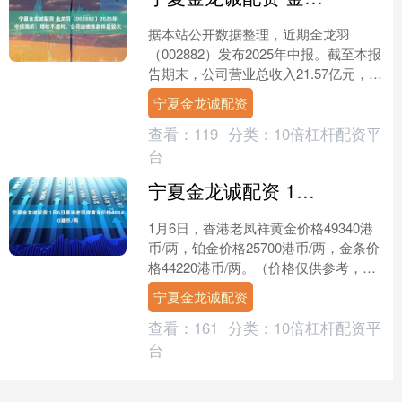
据本站公开数据整理，近期金龙羽
（002882）发布2025年中报。截至本报
告期末，公司营业总收入21.57亿元，同
比上升32.98%，归母净利润6671.6万
宁夏金龙诚配资
元....
查看：
119
分类：
10倍杠杆配资平
台
宁夏金龙诚配资 1月6日香港老凤祥黄金价格49340港币/两
1月6日，香港老凤祥黄金价格49340港
币/两，铂金价格25700港币/两，金条价
格44220港币/两。（价格仅供参考，以
门店实际为准）同日上海黄金交易所现
宁夏金龙诚配资
货黄....
查看：
161
分类：
10倍杠杆配资平
台