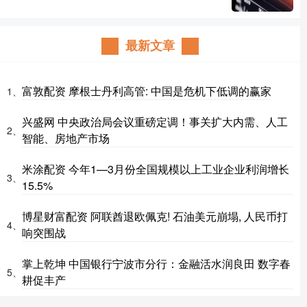
最新文章
富敦配资 摩根士丹利高管: 中国是危机下低调的赢家
1、
兴盛网 中央政治局会议重磅定调！事关扩大内需、人工
2、
智能、房地产市场
米涂配资 今年1—3月份全国规模以上工业企业利润增长
3、
15.5%
博星财富配资 阿联酋退欧佩克! 石油美元崩塌, 人民币打
4、
响突围战
掌上乾坤 中国银行宁波市分行：金融活水润良田 数字春
5、
耕促丰产