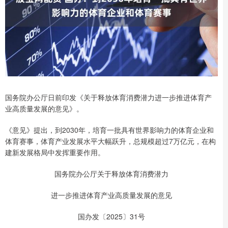
国务院办公厅日前印发《关于释放体育消费潜力进一步推进体育产
业高质量发展的意见》。
《意见》提出，到2030年，培育一批具有世界影响力的体育企业和
体育赛事，体育产业发展水平大幅跃升，总规模超过7万亿元，在构
建新发展格局中发挥重要作用。
国务院办公厅关于释放体育消费潜力
进一步推进体育产业高质量发展的意见
国办发〔2025〕31号