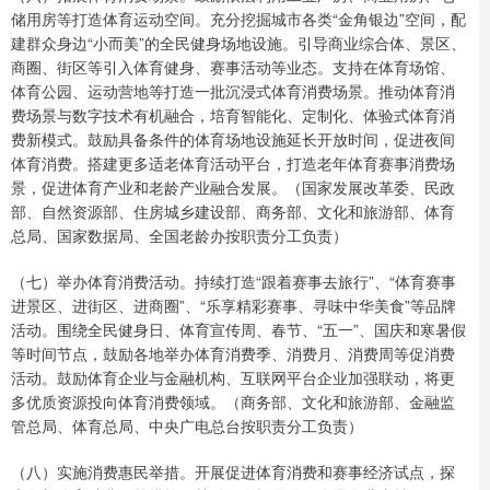
储用房等打造体育运动空间。充分挖掘城市各类“金角银边”空间，配
建群众身边“小而美”的全民健身场地设施。引导商业综合体、景区、
商圈、街区等引入体育健身、赛事活动等业态。支持在体育场馆、
体育公园、运动营地等打造一批沉浸式体育消费场景。推动体育消
费场景与数字技术有机融合，培育智能化、定制化、体验式体育消
费新模式。鼓励具备条件的体育场地设施延长开放时间，促进夜间
体育消费。搭建更多适老体育活动平台，打造老年体育赛事消费场
景，促进体育产业和老龄产业融合发展。（国家发展改革委、民政
部、自然资源部、住房城乡建设部、商务部、文化和旅游部、体育
总局、国家数据局、全国老龄办按职责分工负责）
（七）举办体育消费活动。持续打造“跟着赛事去旅行”、“体育赛事
进景区、进街区、进商圈”、“乐享精彩赛事、寻味中华美食”等品牌
活动。围绕全民健身日、体育宣传周、春节、“五一”、国庆和寒暑假
等时间节点，鼓励各地举办体育消费季、消费月、消费周等促消费
活动。鼓励体育企业与金融机构、互联网平台企业加强联动，将更
多优质资源投向体育消费领域。（商务部、文化和旅游部、金融监
管总局、体育总局、中央广电总台按职责分工负责）
（八）实施消费惠民举措。开展促进体育消费和赛事经济试点，探