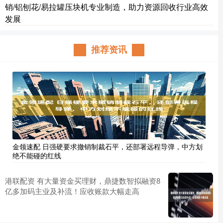
销/铝刨花/易拉罐压块机专业制造，助力资源回收行业高效
发展
推荐资讯
金领速配 日强硬要求撤销制裁石平，还部署远程导弹，中方划
绝不能碰的红线
港联配资 有大量资金买理财，鼎捷数智拟融资8
亿多加码主业及补流！应收账款大幅走高