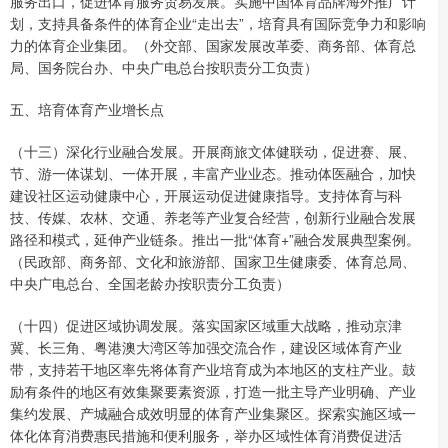
服务出口，促进体育服务贸易发展。实施中国体育品牌海外推广计
划，支持具备条件的体育企业“走出去”，培育具有国际竞争力和影响
力的体育企业集团。（外交部、国家发展改革委、商务部、体育总
局、国务院台办、中央广电总台按职责分工负责）
五、培育体育产业增长点
（十三）深化行业融合发展。开展商旅文体健联动，促进赛、展、
节、游一体谋划、一体开展，丰富产业业态。推动体医融合，加快
建设社区运动健康中心，开展运动促进健康指导。支持体育与科
技、传媒、农林、交通、养老等产业复合经营，创新行业融合发展
路径和模式，延伸产业链条。推出一批“体育+”融合发展典型案例。
（民政部、商务部、文化和旅游部、国家卫生健康委、体育总局、
中央广电总台、全国老龄办按职责分工负责）
（十四）促进区域协调发展。落实国家区域重大战略，推动京津
冀、长三角、粤港澳大湾区等加强交流合作，建设区域体育产业
带，支持若干地区率先将体育产业培育成为本地区的支柱产业。鼓
励有条件的地区有效集聚要素资源，打造一批主导产业明确、产业
集约发展、产城融合成效明显的体育产业集聚区。探索实施区域一
体化体育消费惠民措施和便利服务，举办区域性体育消费促进活