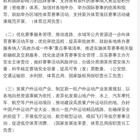
权和国际影响力的品牌赛事。支持将有条件的赛事纳入奥运会积分
赛（资格赛）体系。加强对各地申办、举办国际赛事的统筹和指
导。鼓励举办区域性体育赛事活动。支持新兴体育项目赛事活动健
康规范开展。（体育总局负责）
（二）优化赛事服务管理。推动道路、水域等公共资源进一步向体
育赛事活动开放，优化审批流程，提高审批效率。鼓励各地将办赛
服务纳入“高效办成一件事”重点事项清单。推进实施体育赛事相关版
权确权及交易服务。优化改进体育赛事安全管理，压实赛事主办方
安全主体责任，做好赛事活动风险评估，分级分类测算所需安保力
量，科学核定赛场安全容量，提高可售（发）票数量。（公安部、
交通运输部、水利部、体育总局、国家版权局按职责分工负责）
（三）发展户外运动产业。制定新一轮户外运动产业发展规划，以
各地自然资源禀赋为依托，差异化发展山地户外、水上、汽车摩托
车、航空等户外运动项目，推动建设高质量户外运动目的地。办好
中国户外运动产业大会，推出一批户外运动精品线路。在确保安全
的前提下，开展低空运动、航空模型运动、模拟飞行等低空赛事活
动，促进低空体育消费。（国家发展改革委、体育总局按职责分工
负责）