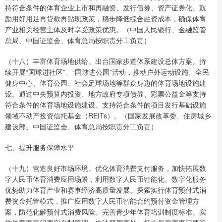
持符合条件的体育企业上市和再融资、发行债券、资产证券化。鼓
励用好用足再贷款再贴现政策，稳步降低综合融资成本，确保体育
产业相关经营主体及时享受政策优惠。（中国人民银行、金融监管
总局、中国证监会、体育总局按职责分工负责）
（十八）丰富体育场地供给。出台国家步道体系建设总体方案。持
续开展“国球进社区”、“国球进公园”活动，推动户外运动设施、全民
健身中心、体育公园、社会足球场地等群众身边的体育场地设施建
设。通过中央预算内投资、地方政府专项债券、彩票公益金等支持
符合条件的体育场地设施建设。支持符合条件的项目发行基础设施
领域不动产投资信托基金（REITs）。（国家发展改革委、住房城乡
建设部、中国证监会、体育总局按职责分工负责）
七、提升服务保障水平
（十九）营造良好市场环境。优化体育消费支付服务，加快拓展数
字人民币体育消费应用场景，利用数字人民币智能化、数字化服务
优势助力体育产业和赛事经济高质量发展。探索实行体育预付式消
费资金托管模式，推广应用数字人民币智能合约预付资金管理方
案，防范化解预付式消费风险。完善青少年体育培训制度标准。实