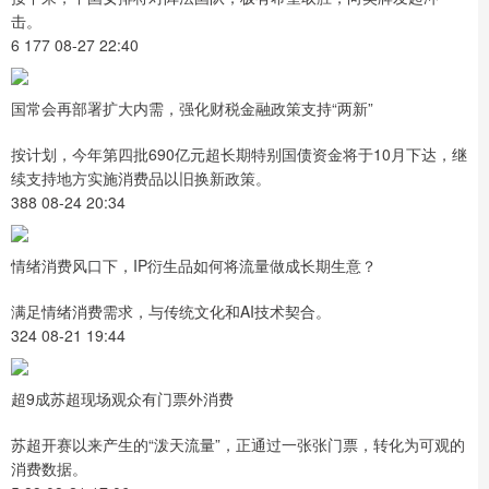
击。
6 177 08-27 22:40
国常会再部署扩大内需，强化财税金融政策支持“两新”
按计划，今年第四批690亿元超长期特别国债资金将于10月下达，继
续支持地方实施消费品以旧换新政策。
388 08-24 20:34
情绪消费风口下，IP衍生品如何将流量做成长期生意？
满足情绪消费需求，与传统文化和AI技术契合。
324 08-21 19:44
超9成苏超现场观众有门票外消费
苏超开赛以来产生的“泼天流量”，正通过一张张门票，转化为可观的
消费数据。