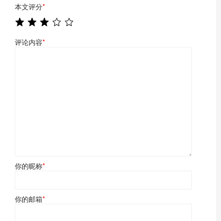
本文评分
*
评论内容
*
你的昵称
*
你的邮箱
*