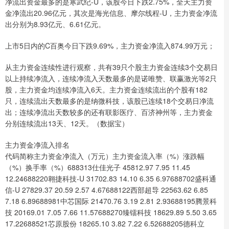
净流出资金最多的是寒武纪-U，该股今日下跌2.75%，全天主力资
金净流出20.96亿元，其次是海光信息、摩尔线程-U，主力资金净流
出分别为8.93亿元、6.61亿元。
上市5日内的C百奥今日下跌9.69%，主力资金净流入874.99万元；
从主力资金连续性进行观察，共有39只个股主力资金连续3个交易日
以上持续净流入，连续净流入天数最多的是诺唯赞、联赢激光等2只
股，主力资金均连续净流入6天。主力资金连续流出的个股有182
只，连续流出天数最多的是纳微科技，该股已连续18个交易日净流
出；连续净流出天数较多的还有联影医疗、百济神州等，主力资金
分别连续流出13天、12天。（数据宝）
主力资金净流入排名
代码简称主力资金净流入（万元）主力资金流入率（%）涨跌幅
（%）换手率（%）688313仕佳光子 45812.97 7.95 11.45
12.24688220翱捷科技-U 31702.83 14.10 6.35 6.97688702盛科通
信-U 27829.37 20.59 2.57 4.67688122西部超导 22563.62 6.85
7.18 6.89688981中芯国际 21470.76 3.19 2.81 2.93688195腾景科
技 20169.01 7.05 7.66 11.57688270臻镭科技 18629.89 5.50 3.65
17.22688521芯原股份 18265.10 3.82 7.22 6.52688205德科立