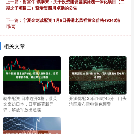
上一篇：
财富牛 璞泰来：关于投资建设基膜涂覆一体化项目（二
期之子项目二）暨增资四川卓勤的公告
下一篇：
宁夏金龙诚配资 1月6日香港老凤祥黄金价格49340港
币/两
相关文章
骑牛配资 日本连开3枪，蔡英
开源优配 25日16时45分，门头
文窜访日本，日军部署新导
沟区发布雷电黄色预警
弹，解放军放出通牒