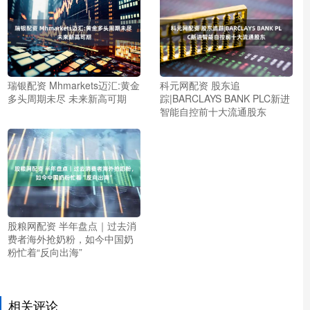
瑞银配资 Mhmarkets迈汇:黄金
科元网配资 股东追
多头周期未尽 未来新高可期
踪|BARCLAYS BANK PLC新进
智能自控前十大流通股东
股粮网配资 半年盘点｜过去消
费者海外抢奶粉，如今中国奶
粉忙着“反向出海”
相关评论