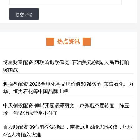
提交评论
热点资讯
博星财富配资 阿联酋退欧佩克! 石油美元崩塌, 人民币打响
突围战
趣操盘配资 2026全球化学品牌价值50强榜单, 荣盛石化、万
华、恒力石化等中国品牌上榜
中天创投配资 傅崐萁宴请郑丽文，卢秀燕态度转变，陈玉
珍一句话让绿营坐不住了
百股顺配资 89位科学家指出，南极冰川融化加快6倍，地球
4亿人将陷入灾难