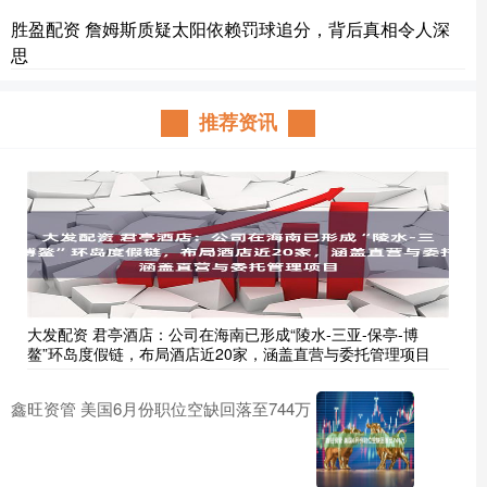
胜盈配资 詹姆斯质疑太阳依赖罚球追分，背后真相令人深
思
推荐资讯
大发配资 君亭酒店：公司在海南已形成“陵水-三亚-保亭-博
鳌”环岛度假链，布局酒店近20家，涵盖直营与委托管理项目
鑫旺资管 美国6月份职位空缺回落至744万