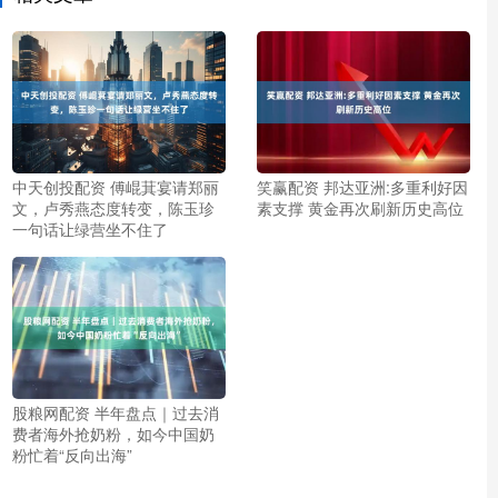
中天创投配资 傅崐萁宴请郑丽
笑赢配资 邦达亚洲:多重利好因
文，卢秀燕态度转变，陈玉珍
素支撑 黄金再次刷新历史高位
一句话让绿营坐不住了
股粮网配资 半年盘点｜过去消
费者海外抢奶粉，如今中国奶
粉忙着“反向出海”