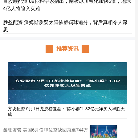
百股顺配资 89位科学家指出，南极冰川融化加快6倍，地球
4亿人将陷入灾难
胜盈配资 詹姆斯质疑太阳依赖罚球追分，背后真相令人深
思
推荐资讯
方块配资 9月1日龙虎榜复盘：“陈小群”1.82亿元净买入华胜天
成
鑫旺资管 美国6月份职位空缺回落至744万