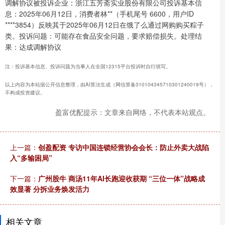
调解协议被投诉企业：浙江五芳斋实业股份有限公司投诉基本信
息：2025年06月12日，消费者林**（手机尾号 6600，用户ID
****3854）反映其于2025年06月12日在饿了么通过网购购买粽子
类。投诉问题：可能存在食品安全问题，要求赔偿损失。处理结
果：达成调解协议
注：投诉基本信息、投诉问题为当事人在全国12315平台投诉时自行填写。
以上内容为本站据公开信息整理，由AI算法生成（网信算备310104345710301240019号），
不构成投资建议。
盈富优配提示：文章来自网络，不代表本站观点。
上一篇：
创盈配资 专访中国连锁经营协会会长：防止外卖大战陷
入“多输困局”
下一篇：
广州股牛 商汤11年AI长跑迎收获期 “三位一体”战略成
效显著 分拆业务焕发活力
相关文章