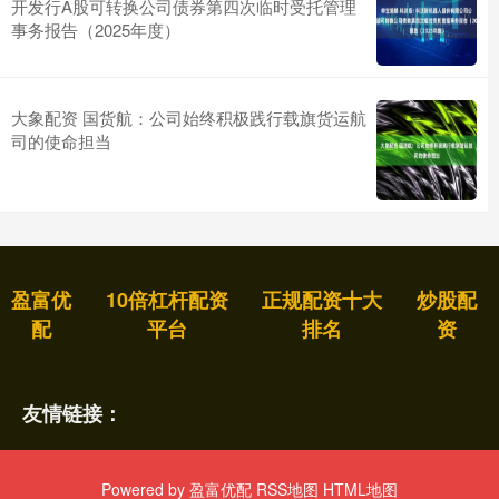
开发行A股可转换公司债券第四次临时受托管理
事务报告（2025年度）
大象配资 国货航：公司始终积极践行载旗货运航
司的使命担当
盈富优
10倍杠杆配资
正规配资十大
炒股配
配
平台
排名
资
友情链接：
Powered by
盈富优配
RSS地图
HTML地图